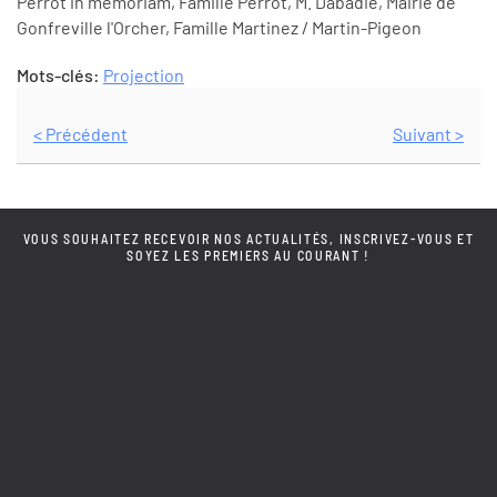
Perrot in memoriam, Famille Perrot, M. Dabadie, Mairie de
Gonfreville l'Orcher, Famille Martinez / Martin-Pigeon
Mots-clés:
Projection
< Précédent
Suivant >
VOUS SOUHAITEZ RECEVOIR NOS ACTUALITÉS, INSCRIVEZ-VOUS ET
SOYEZ LES PREMIERS AU COURANT !