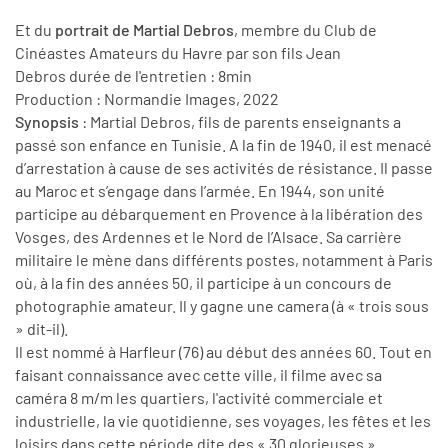
Et du
portrait de Martial Debros
, membre du Club de
Cinéastes Amateurs du Havre par son fils Jean
Debros durée de l'entretien : 8min
Production : Normandie Images, 2022
Synopsis
: Martial Debros, fils de parents enseignants a
passé son enfance en Tunisie. A la fin de 1940, il est menacé
d’arrestation à cause de ses activités de résistance. Il passe
au Maroc et s’engage dans l’armée. En 1944, son unité
participe au débarquement en Provence à la libération des
Vosges, des Ardennes et le Nord de l’Alsace. Sa carrière
militaire le mène dans différents postes, notamment à Paris
où, à la fin des années 50, il participe à un concours de
photographie amateur. Il y gagne une camera (à « trois sous
» dit-il).
Il est nommé à Harfleur (76) au début des années 60. Tout en
faisant connaissance avec cette ville, il filme avec sa
caméra 8 m/m les quartiers, l'activité commerciale et
industrielle, la vie quotidienne, ses voyages, les fêtes et les
loisirs dans cette période dite des « 30 glorieuses ».