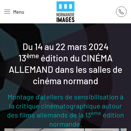
Panneau de gestion des cookies
Menu
Skip to main content
Du 14 au 22 mars 2024
ème
13
édition du CINÉMA
ALLEMAND dans les salles de
cinéma normand
Montage d'ateliers de sensibilisation à
la critique cinématographique autour
ème
des films allemands de la 13
édition
normande.