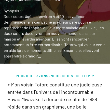
Synopsis :
Deux sœurs âgées d’environ 4 et 10 ans viennent
d’emménager à la campagne avec leur père pour se
rapprocher de l’hôpital où leur mère malade est suivie. Les
deux sœurs découvrent un nouveau monde dans leur
maison et le jardin alentour. Elles vont rencontrer
notamment un être extraordinaire, Totoro, qui va leur venir
en aide lors de moments difficiles. Ensemble, elles vont
apprendre à grandir…
POURQUOI AVONS-NOUS CHOISI CE FILM ?
« Mon voisin Totoro constitue une judicieuse
entrée dans l’univers de l’incontournable
Hayao Miyazaki. La force de ce film de 1988
réside dans son graphisme, une belle