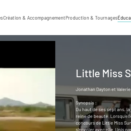
es
Création & Accompagnement
Production & Tournages
Éduca
Little Miss 
Jonathan Dayton et Valerie 
Synopsis :
Du haut de ses sept ans, la
reine de beauté. Lorsqu'ell
concours de Little Miss Suns
s'envoler avec elle. Unis pa