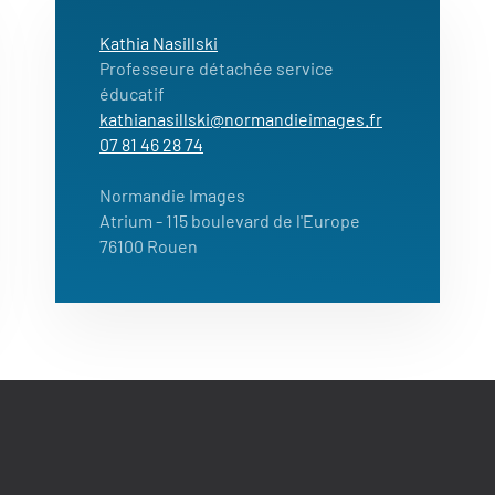
Kathia Nasillski
Professeure détachée service
éducatif
kathianasillski@normandieimages.fr
07 81 46 28 74
Normandie Images
Atrium
- 115 boulevard de l'Europe
76100 Rouen