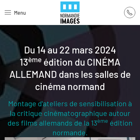
Panneau de gestion des cookies
Menu
Skip to main content
Du 14 au 22 mars 2024
ème
13
édition du CINÉMA
ALLEMAND dans les salles de
cinéma normand
Montage d'ateliers de sensibilisation à
la critique cinématographique autour
ème
des films allemands de la 13
édition
normande.