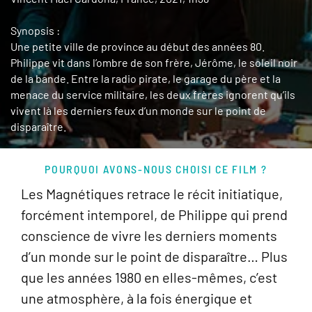
Synopsis :
Une petite ville de province au début des années 80.
Philippe vit dans l’ombre de son frère, Jérôme, le soleil noir
de la bande. Entre la radio pirate, le garage du père et la
menace du service militaire, les deux frères ignorent qu’ils
vivent là les derniers feux d’un monde sur le point de
disparaître.
POURQUOI AVONS-NOUS CHOISI CE FILM ?
Les Magnétiques retrace le récit initiatique,
forcément intemporel, de Philippe qui prend
conscience de vivre les derniers moments
d’un monde sur le point de disparaître… Plus
que les années 1980 en elles-mêmes, c’est
une atmosphère, à la fois énergique et