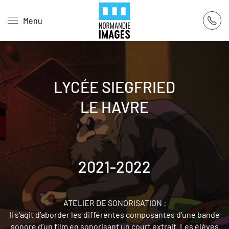
Panneau de gestion des cookies
Menu
Skip to main content
LYCÉE SIEGFRIED
LE HAVRE
2021-2022
ATELIER DE SONORISATION :
Il s’agit d’aborder les différentes composantes d’une bande
sonore d’un film en sonorisant un court extrait. Les élèves