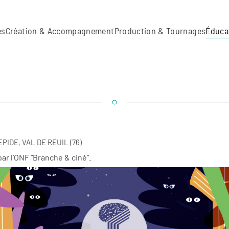
es
Création & Accompagnement
Production & Tournages
Éduca
PIDE, VAL DE REUIL (76)
par l’ONF “Branche & ciné”.