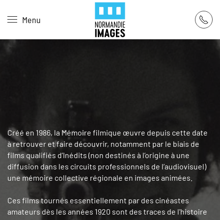
Panneau de gestion des cookies
Menu
Skip to main content
Créé en 1986, la Mémoire filmique œuvre depuis cette date
à retrouver et faire découvrir, notamment par le biais de
films qualifiés d’Inédits (non destinés à l’origine à une
diffusion dans les circuits professionnels de l’audiovisuel)
une mémoire collective régionale en images animées.
Ces films tournés essentiellement par des cinéastes
amateurs dès les années 1920 sont des traces de l'histoire