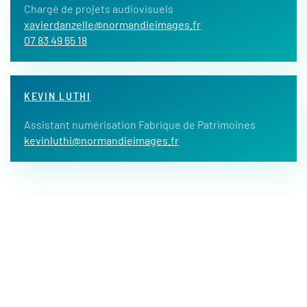
Chargé de projets audiovisuels
xavierdanzelle@normandieimages.fr
07 83 49 65 18
KEVIN LUTHI
Assistant numérisation Fabrique de Patrimoines
kevinluthi@normandieimages.fr