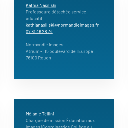
Kathia Nasillski
Professeure détachée service
éducatif
kathianasillski@normandieimages.fr
07 81 46 28 74
Normandie Images
Atrium
- 115 boulevard de l'Europe
76100 Rouen
Mélanie Tellini
Chargée de mission Éducation aux
Images (Coordinatrice Collège au