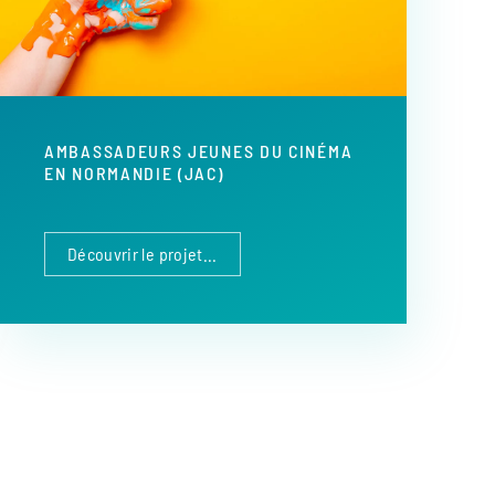
AMBASSADEURS JEUNES DU CINÉMA
EN NORMANDIE (JAC)
Découvrir le projet...