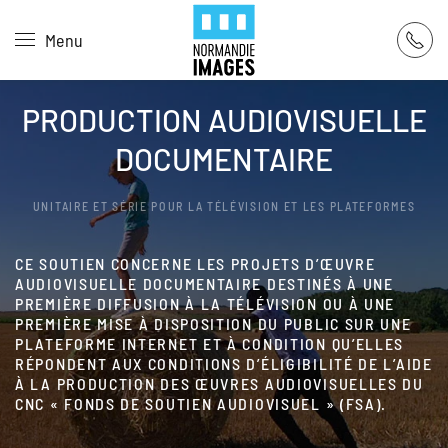
Panneau de gestion des cookies
Menu
Skip to main content
PRODUCTION AUDIOVISUELLE
DOCUMENTAIRE
UNITAIRE ET SÉRIE POUR LA TÉLÉVISION ET LES PLATEFORMES
CE SOUTIEN CONCERNE LES PROJETS D’ŒUVRE
AUDIOVISUELLE DOCUMENTAIRE DESTINÉS À UNE
PREMIÈRE DIFFUSION À LA TÉLÉVISION OU À UNE
PREMIÈRE MISE À DISPOSITION DU PUBLIC SUR UNE
PLATEFORME INTERNET ET À CONDITION QU’ELLES
RÉPONDENT AUX CONDITIONS D’ÉLIGIBILITÉ DE L’AIDE
À LA PRODUCTION DES ŒUVRES AUDIOVISUELLES DU
CNC « FONDS DE SOUTIEN AUDIOVISUEL » (FSA).