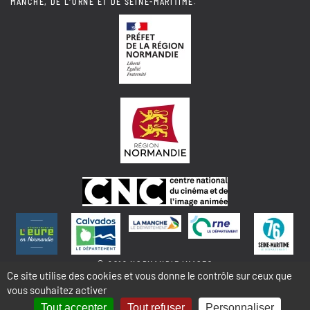
MANCHE, DE L'ORNE ET DE SEINE-MARITIME.
© 2018 NORMANDIE IMAGES
Ce site utilise des cookies et vous donne le contrôle sur ceux que
vous souhaitez activer
MENTIONS LÉGALES - COOKIES & STATISTIQUES
PLAN DU SITE
Tout accepter
Tout refuser
Personnaliser