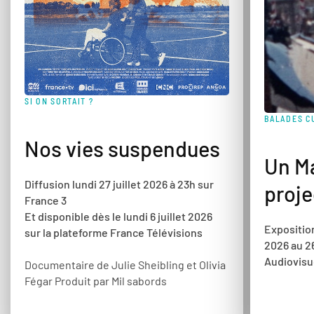
BALADES CULTURELLES
dues
Un Mariage sous les
3h sur
projecteurs
t 2026
Exposition - Ciné-conférence du 5 juillet
ons
2026 au 26 février 2027, Institut
Audiovisuel de Monaco
t Olivia