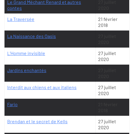
Le Grand Méchant Renard et autres
27 juillet
contes
2020
La Traversée
21 février
2018
La Naissance des Oasis
27 juillet
2020
L’Homme invisible
27 juillet
2020
Jardins enchantés
27 juillet
2020
Interdit aux chiens et aux italiens
27 juillet
2020
Fario
21 février
2018
Brendan et le secret de Kells
27 juillet
2020