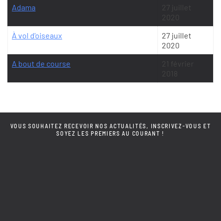
Adama
27 juillet
2020
À vol d'oiseaux
27 juillet
2020
A bout de course
21 février
2018
VOUS SOUHAITEZ RECEVOIR NOS ACTUALITÉS, INSCRIVEZ-VOUS ET
SOYEZ LES PREMIERS AU COURANT !