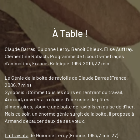
À Table !
Claude Barras, Guionne Leroy, Benoît Chieux, Elise Auffray,
Clémentine Robach, Programme de 5 courts-métrages
d’animation, France, Belgique, 1993-2019, 32 min
Le Génie de la boîte de raviolis
de Claude Barras (France,
2006, 7 min)
Synopsis : Comme tous les soirs en rentrant du travail,
Armand, ouvrier à la chaîne d'une usine de pâtes
alimentaires, s'ouvre une boite de raviolis en guise de dîner.
Mais ce soir, un énorme génie surgit de la boîte. Il propose à
Armand d'exaucer deux de ses vœux.
La Traviata
de Guionne Leroy (France, 1993, 3 min 27)