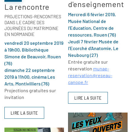
d'enseignement
La rencontre
Mercredi 6 février 2019,
PROJECTIONS-RENCONTRES
Musée National de
DANS LE CADRE DES
l'Education, Centre de
JOURNÉES DU MATRIMOINE
EN NORMANDIE
ressources, Rouen (76)
Jeudi 7 février Musée de
vendredi 20 septembre 2019
l'Ecorché d'Anatomie, Le
à 19h00, Bibliothèque
Neubourg (27)
Simone de Beauvoir, Rouen
Entrée gratuite sur
(76)
réservation
munae-
dimanche 22 septembre
reservation@
reseau-
2019 à 11h00, cinéma Les
canope.fr
Arts, Montivilliers (76)
Projections gratuites sur
invitation
LIRE LA SUITE
LIRE LA SUITE