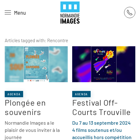
Panneau de gestion des cookies
Menu
Skip to main content
Articles tagged with: Rencontre
AGENDA
AGENDA
Plongée en
Festival Off-
souvenirs
Courts Trouville
Normandie Images a le
Du 7 au 13 septembre 2024
plaisir de vous inviter à la
4 films soutenus et/ou
journée
accueillis hors compétition