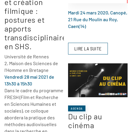
et création
filmique :
Mardi 24 mars 2020, Canopé,
postures et
21 Rue du Moulin au Roy,
Caen(14)
apports
transdisciplinaires
en SHS.
LIRE LA SUITE
Université de Rennes
2, Maison des Sciences de
l'Homme en Bretagne
Vendredi 28 mai 2021 de
13h30 à 15h30
Dans le cadre du programme
FRESH (Film et Recherche
en Sciences Humaines et
AGENDA
sociales), ce colloque
Du clip au
abordera la pratique des
cinéma
méthodes audiovisuelles
dans la recherche en