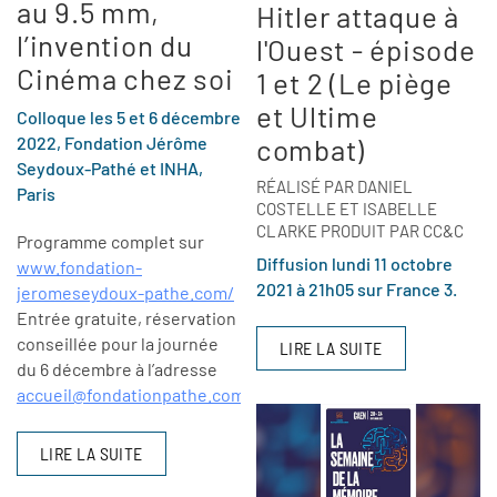
au 9.5 mm,
Hitler attaque à
l’invention du
l'Ouest - épisode
Cinéma chez soi
1 et 2 (Le piège
et Ultime
Colloque les 5 et 6 décembre
combat)
2022, Fondation Jérôme
Seydoux-Pathé et INHA,
RÉALISÉ PAR DANIEL
Paris
COSTELLE ET ISABELLE
CLARKE PRODUIT PAR CC&C
Programme complet sur
Diffusion lundi 11 octobre
www.fondation-
2021 à 21h05 sur France 3.
jeromeseydoux-pathe.com/
Entrée gratuite, réservation
conseillée pour la journée
LIRE LA SUITE
du 6 décembre à l’adresse
accueil@fondationpathe.com
LIRE LA SUITE