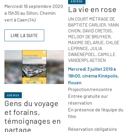
AGENDA
Mercredi 16 septembre 2020
La vie en rose
à 15h30 au Sillon, Chemin
UN COURT MÉTRAGE DE
vert à Caen (14)
BAPTISTE CARLIER, YANN
CHION, DAVID CRETOIS,
LIRE LA SUITE
MELODY DE BRUYKER,
MAXIME DELARUE, CHLOÉ
LEPRINCE, JULIA
SWAENEPOEL, CAMILLE
VANDERPLAETSEN
Mercredi 3 juillet 2019 à
18h00, cinéma Kinépolis,
Rouen
Projection/rencontre
Entrée gratuite sur
AGENDA
Gens du voyage
réservation
En présence de l’équipe du
et forains,
film
témoignages en
partage
Réservation obligatoire