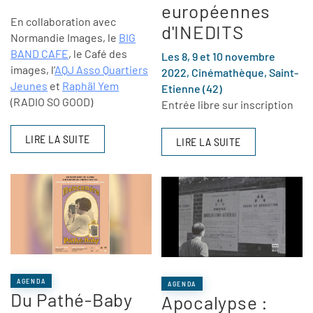
européennes
En collaboration avec
d'INEDITS
Normandie Images, le
BIG
BAND CAFE
, le Café des
Les 8, 9 et 10 novembre
images, l’
AQJ Asso Quartiers
2022, Cinémathèque, Saint-
Jeunes
et
Raphäl Yem
Etienne (42)
(RADIO SO GOOD)
Entrée libre sur inscription
LIRE LA SUITE
LIRE LA SUITE
AGENDA
AGENDA
Du Pathé-Baby
Apocalypse :