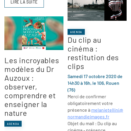
LIRE LA SUITE
AGENDA
Du clip au
cinéma :
restitution des
Les incroyables
clips
modèles du Dr
Auzoux :
Samedi 17 octobre 2020 de
14h30 à 16h, le 106, Rouen
observer,
(76)
comprendre et
Merci de confirmer
enseigner la
obligatoirement votre
présence à
melanietellini@
nature
normandieimages.fr
Objet du mail : Du clip au
AGENDA
cinéma - présence