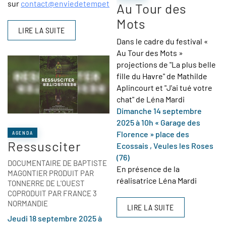
sur
contact@enviedetempete.com
Au Tour des
Mots
LIRE LA SUITE
Dans le cadre du festival «
Au Tour des Mots »
projections de "La plus belle
fille du Havre" de Mathilde
Aplincourt et "J'ai tué votre
chat" de Léna Mardi
Dimanche 14 septembre
2025 à 10h « Garage des
Florence » place des
AGENDA
Ressusciter
Ecossais , Veules les Roses
(76)
DOCUMENTAIRE DE BAPTISTE
En présence de la
MAGONTIER PRODUIT PAR
réalisatrice Léna Mardi
TONNERRE DE L'OUEST
COPRODUIT PAR FRANCE 3
NORMANDIE
LIRE LA SUITE
Jeudi 18 septembre 2025 à