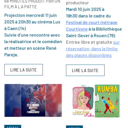
68 MINUTES PRODUIT PAR UN
producteur
FILM À LA PATTE
Mardi 10 juin 2025 à
Projection mercredi 11 juin
19h30 dans le cadre du
2025 à 20h30 au cinéma Lux
Festival de court métrage
à Caen (14)
Courtivore
à la Bibliothèque
Suivie d’une rencontre avec
Saint-Sever à Rouen (76)
la réalisatrice et le comédien
Entrée libre et gratuite
sur
et metteur en scène René
réservation, dans la limite
Pareja.
des places disponibles
LIRE LA SUITE
LIRE LA SUITE
AGENDA