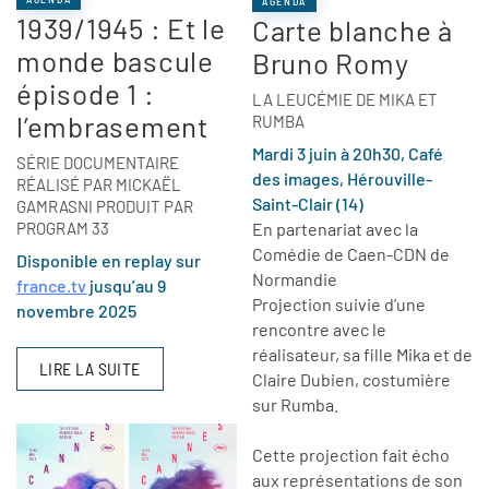
AGENDA
1939/1945 : Et le
Carte blanche à
monde bascule
Bruno Romy
épisode 1 :
LA LEUCÉMIE DE MIKA ET
l’embrasement
RUMBA
Mardi 3 juin à 20h30, Café
SÉRIE DOCUMENTAIRE
des images, Hérouville-
RÉALISÉ PAR MICKAËL
Saint-Clair (14)
GAMRASNI PRODUIT PAR
PROGRAM 33
En partenariat avec la
Comédie de Caen-CDN de
Disponible en replay sur
Normandie
france.tv
jusqu’au 9
Projection suivie d’une
novembre 2025
rencontre avec le
réalisateur, sa fille Mika et de
LIRE LA SUITE
Claire Dubien, costumière
sur Rumba.
Cette projection fait écho
aux représentations de son