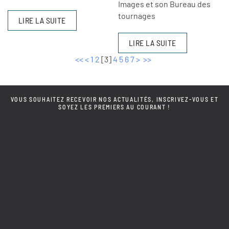
Images et son Bureau des
tournages
LIRE LA SUITE
LIRE LA SUITE
<<
<
1
2
[
3
]
4
5
6
7
>
>>
VOUS SOUHAITEZ RECEVOIR NOS ACTUALITÉS, INSCRIVEZ-VOUS ET
SOYEZ LES PREMIERS AU COURANT !