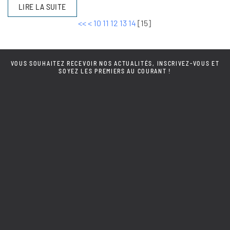
LIRE LA SUITE
<<
<
10
11
12
13
14
[
15
]
VOUS SOUHAITEZ RECEVOIR NOS ACTUALITÉS, INSCRIVEZ-VOUS ET
SOYEZ LES PREMIERS AU COURANT !