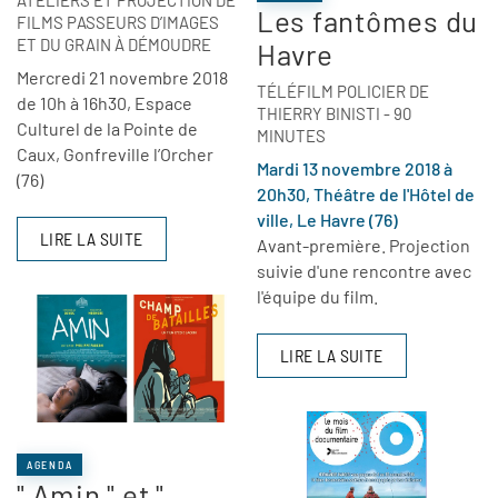
Les fantômes du
FILMS PASSEURS D’IMAGES
ET DU GRAIN À DÉMOUDRE
Havre
Mercredi 21 novembre 2018
TÉLÉFILM POLICIER DE
de 10h à 16h30, Espace
THIERRY BINISTI - 90
Culturel de la Pointe de
MINUTES
Caux, Gonfreville l’Orcher
Mardi 13 novembre 2018 à
(76)
20h30, Théâtre de l'Hôtel de
ville, Le Havre (76)
LIRE LA SUITE
Avant-première. Projection
suivie d'une rencontre avec
l'équipe du film.
LIRE LA SUITE
AGENDA
" Amin " et "