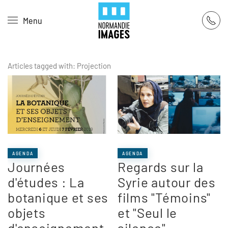
Panneau de gestion des cookies
Menu
Skip to main content
Articles tagged with: Projection
AGENDA
AGENDA
Journées
Regards sur la
d'études : La
Syrie autour des
botanique et ses
films "Témoins"
objets
et "Seul le
d'enseignement
silence"