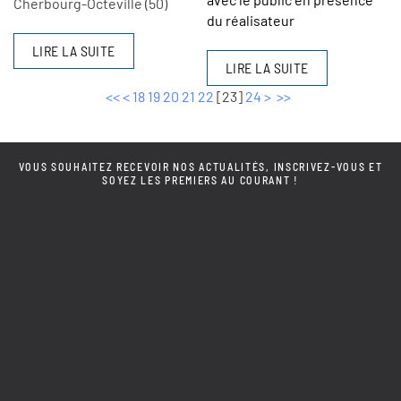
Cherbourg-Octeville (50)
du réalisateur
LIRE LA SUITE
LIRE LA SUITE
<<
<
18
19
20
21
22
[
23
]
24
>
>>
VOUS SOUHAITEZ RECEVOIR NOS ACTUALITÉS, INSCRIVEZ-VOUS ET
SOYEZ LES PREMIERS AU COURANT !