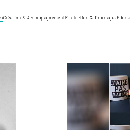
es
Création & Accompagnement
Production & Tournages
Éduca