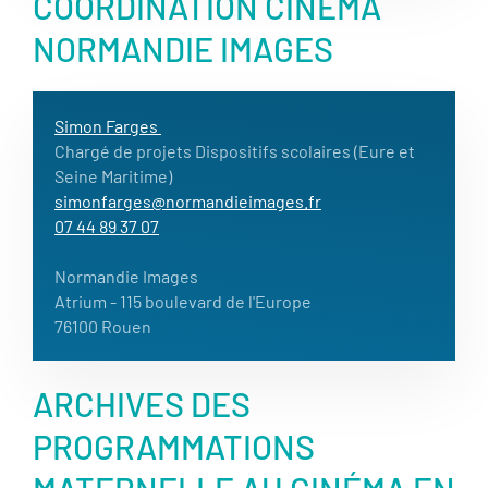
COORDINATION CINÉMA
NORMANDIE IMAGES
Simon Farges
Chargé de projets Dispositifs scolaires (Eure et
Seine Maritime)
simonfarges@normandieimages.fr
07 44 89 37 07
Normandie Images
Atrium - 115 boulevard de l'Europe
76100 Rouen
ARCHIVES DES
PROGRAMMATIONS