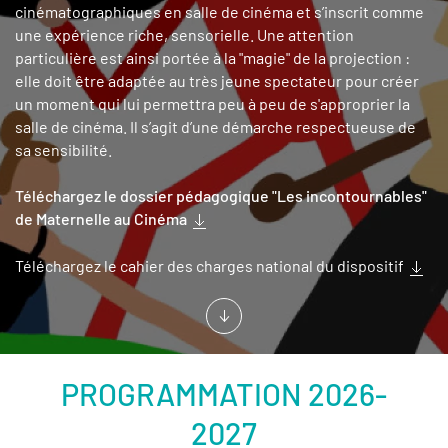
cinématographiques en salle de cinéma et s’inscrit comme
une expérience riche, sensorielle. Une attention
particulière est ainsi portée à la "magie" de la projection :
elle doit être adaptée au très jeune spectateur pour créer
un moment qui lui permettra peu à peu de s'approprier la
salle de cinéma. Il s’agit d’une démarche respectueuse de
sa sensibilité.
Téléchargez le dossier pédagogique "Les incontournables"
de Maternelle au Cinéma
Téléchargez le cahier des charges national du dispositif
PROGRAMMATION 2026-
2027