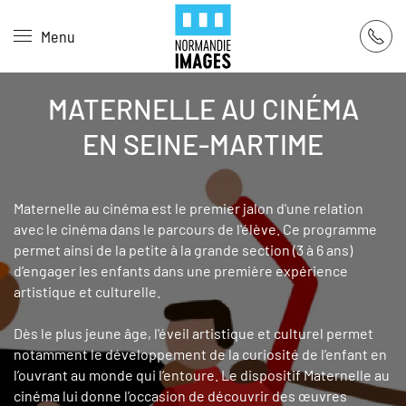
Panneau de gestion des cookies
Menu
Skip to main content
MATERNELLE AU CINÉMA
EN SEINE-MARTIME
Maternelle au cinéma est le premier jalon d'une relation
avec le cinéma dans le parcours de l'élève. Ce programme
permet ainsi de la petite à la grande section (3 à 6 ans)
d’engager les enfants dans une première expérience
artistique et culturelle.
Dès le plus jeune âge, l'éveil artistique et culturel permet
notamment le développement de la curiosité de l’enfant en
l’ouvrant au monde qui l’entoure. Le dispositif Maternelle au
cinéma lui donne l’occasion de découvrir des œuvres