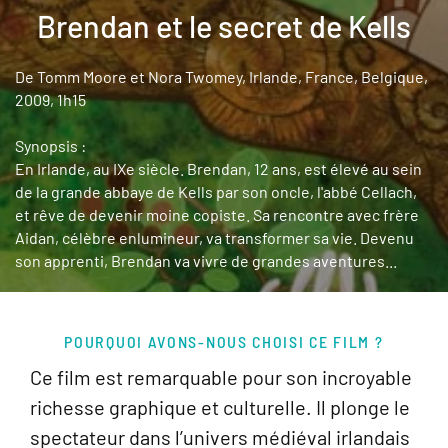
Brendan et le secret de Kells
De Tomm Moore et Nora Twomey, Irlande, France, Belgique,
2009, 1h15
Synopsis :
En Irlande, au IXe siècle. Brendan, 12 ans, est élevé au sein
de la grande abbaye de Kells par son oncle, l'abbé Cellach,
et rêve de devenir moine copiste. Sa rencontre avec frère
Aidan, célèbre enlumineur, va transformer sa vie. Devenu
son apprenti, Brendan va vivre de grandes aventures...
POURQUOI AVONS-NOUS CHOISI CE FILM ?
Ce film est remarquable pour son incroyable
richesse graphique et culturelle. Il plonge le
spectateur dans l’univers médiéval irlandais