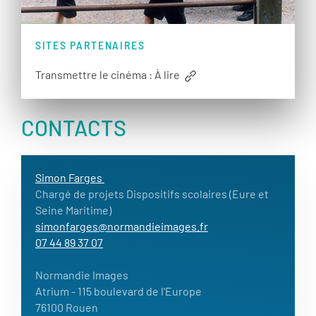
SITES PARTENAIRES
Transmettre le cinéma : À lire
CONTACTS
Simon Farges
Chargé de projets Dispositifs scolaires (Eure et
Seine Maritime)
simonfarges@normandieimages.fr
07 44 89 37 07
Normandie Images
Atrium
- 115 boulevard de l'Europe
76100 Rouen