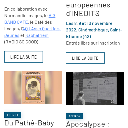
européennes
En collaboration avec
d'INEDITS
Normandie Images, le
BIG
BAND CAFE
, le Café des
Les 8, 9 et 10 novembre
images, l’
AQJ Asso Quartiers
2022, Cinémathèque, Saint-
Jeunes
et
Raphäl Yem
Etienne (42)
(RADIO SO GOOD)
Entrée libre sur inscription
LIRE LA SUITE
LIRE LA SUITE
AGENDA
AGENDA
Du Pathé-Baby
Apocalypse :