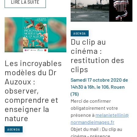
LIRE LA SUITE
AGENDA
Du clip au
cinéma :
restitution des
Les incroyables
clips
modèles du Dr
Auzoux :
Samedi 17 octobre 2020 de
14h30 à 16h, le 106, Rouen
observer,
(76)
comprendre et
Merci de confirmer
enseigner la
obligatoirement votre
présence à
melanietellini@
nature
normandieimages.fr
Objet du mail : Du clip au
AGENDA
cinéma - présence