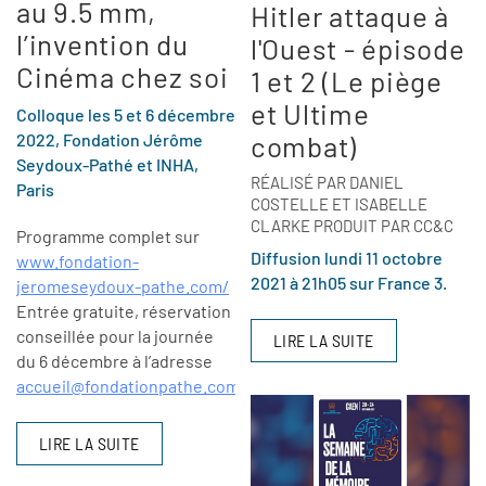
au 9.5 mm,
Hitler attaque à
l’invention du
l'Ouest - épisode
Cinéma chez soi
1 et 2 (Le piège
et Ultime
Colloque les 5 et 6 décembre
combat)
2022, Fondation Jérôme
Seydoux-Pathé et INHA,
RÉALISÉ PAR DANIEL
Paris
COSTELLE ET ISABELLE
CLARKE PRODUIT PAR CC&C
Programme complet sur
Diffusion lundi 11 octobre
www.fondation-
2021 à 21h05 sur France 3.
jeromeseydoux-pathe.com/
Entrée gratuite, réservation
conseillée pour la journée
LIRE LA SUITE
du 6 décembre à l’adresse
accueil@fondationpathe.com
LIRE LA SUITE