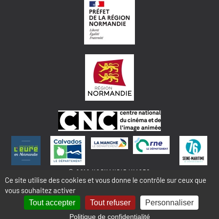
© 2018 NORMANDIE IMAGES
Ce site utilise des cookies et vous donne le contrôle sur ceux que
vous souhaitez activer
MENTIONS LÉGALES - COOKIES & STATISTIQUES
PLAN DU SITE
Tout accepter
Tout refuser
Personnaliser
Politique de confidentialité