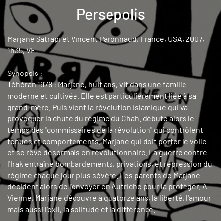
Persepolis
Marjane Satrapi et Vincent Paronnaud, France, USA, 2007,
1h35, VF
Synopsis :
Téhéran 1978 : Marjane, huit ans, vit dans une famille
moderne et cultivée. Elle est particulièrement liée à sa
grand-mère. Puis vient la révolution islamique qui va
provoquer la chute du régime du Chah. débute alors le
temps des "commissaires de la révolution" qui contrôlent
tenues et comportements. Marjane qui doit porter le voile
et se rêve désormais en révolutionnaire. La guerre contre
l'Irak entraîne bombardements, privations, et répression du
régime chaque jour plus sévère. Les parents de Marjane
décident alors de l'envoyer en Autriche pour la protéger. A
Vienne, Marjane découvre à quatorze ans, la liberté, l'amour
mais aussi l'exil, la solitude et la différence.