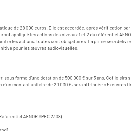
matique de 28 000 euros. Elle est accordée, après vérification par
uront appliqué les actions des niveaux 1 et 2 du référentiel AF
ie entre les actions, toutes sont obligatoires. La prime sera dél
nitive pour les œuvres audiovisuelles.
ier, sous forme d’une dotation de 500 000 € sur 5 ans, Cofiloisir
’un montant unitaire de 20 000 €, sera attribuée à 5 œuvres fin
Référentiel AFNOR SPEC 2308)
rod)