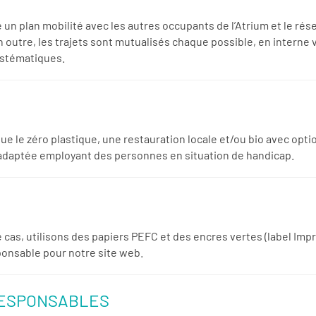
é un plan mobilité avec les autres occupants de l’Atrium et le r
 outre, les trajets sont mutualisés chaque possible, en interne v
ystématiques.
 que le zéro plastique, une restauration locale et/ou bio avec o
 adaptée employant des personnes en situation de handicap.
e cas, utilisons des papiers PEFC et des encres vertes (label I
ponsable pour notre site web.
RESPONSABLES