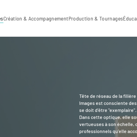
es
Création & Accompagnement
Production & Tournages
Éduca
Tête de réseau de la filiè
Images est consciente des
se doit d’être "exemplaire".
Dans cette optique, elle s
vertueuses à son échelle, 
professionnels qu’elle ac