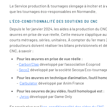
Le Service production & tournages s'engage à inciter et à 
que les tournages éco-responsables en Normandie.
L'ÉCO-CONDITIONNALITÉ DES SOUTIENS DU CNC
Depuis le 1er janvier 2024, les aides à la production du C
œuvres en prise de vue réelle. Cette mesure s’applique au
courts métrages, séries, unitaires. À compter du 1er mars
producteurs doivent réaliser les bilans prévisionnels et dé
CNC, à savoir :
Pour les œuvres en prise de vue réelle
:
-
Carbon’Clap
développé par l’association Ecoprod
-
Seco2
développé par la société Secoya Eco-tournag
Pour les œuvres en technique d'animation, l'outil hom
-
Carbulator
développé par Anim France
Pour les oeuvres de jeu vidéo, l'outil homologué est
:
-
Jyros
développé par Game Only
En savoir plus sur l’
éco-conditionnalité des aides du CNC