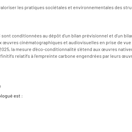
valoriser les pratiques sociétales et environnementales des struc
NC sont conditionnées au dépôt d'un bilan prévisionnel et d'un bi
x œuvres cinématographiques et audiovisuelles en prise de vue r
 2025, la mesure d’éco-conditionnalité s’étend aux œuvres nati
finitifs relatifs à l'empreinte carbone engendrées par leurs œuvr
e
ologué est
: