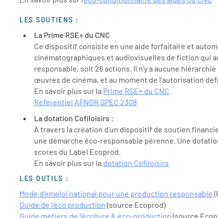
LES SOUTIENS :
La Prime RSE+ du CNC
Ce dispositif consiste en une aide forfaitaire et auto
cinématographiques et audiovisuelles de fiction qui a
responsable, soit 26 actions. Il n’y a aucune hiérarch
œuvres de cinéma, et au moment de l’autorisation défi
En savoir plus sur la
Prime RSE+ du CNC
Référentiel AFNOR SPEC 2308
La dotation Cofiloisirs
:
À travers la création d’un dispositif de soutien financ
une démarche éco-responsable pérenne. Une dotation d
scores du Label Ecoprod.
En savoir plus sur la
dotation Cofiloisirs
LES OUTILS :
Mode d’emploi national pour une production responsable
(
Guide de l'éco production
(source Ecoprod)
Guide métiers de l’écriture & éco-production
(source Ecop