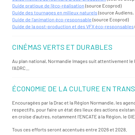
Guide pratique de l’éco-réalisation
(source Ecoprod)
Guide des tournages en milieux naturels
(source Audiens, 
Guide de l’animation éco-responsable
(source Ecoprod)
Guide de la post-production et des VFX éco-responsables
CINÉMAS VERTS ET DURABLES
Au plan national, Normandie Images suit attentivement le P
l’ADRC…
ÉCONOMIE DE LA CULTURE EN TRAN
Encouragées par la Drac et la Région Normandie, les agen
respectifs, pour faire un état des lieux des actions exista
en croise d’autres, notamment l’ENCATE à la Région, le GI
Tous ces efforts seront accentués entre 2026 et 2028.