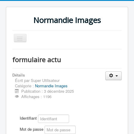
Normandie Images
Basculer
la
navigation
Normandie Images
formulaire actu
Création & Accompagnement
Production & Tournages
Détails
Écrit par
Super Utilisateur
Éducation
Catégorie :
Normandie Images
Publication : 3 décembre 2025
Mémoire
Affichages : 1196
Identifiant
Mot de passe