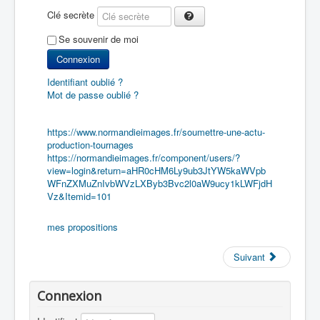
Clé secrète
Se souvenir de moi
Connexion
Identifiant oublié ?
Mot de passe oublié ?
https://www.normandieimages.fr/soumettre-une-actu-
production-tournages
https://normandieimages.fr/component/users/?
view=login&return=aHR0cHM6Ly9ub3JtYW5kaWVpb
WFnZXMuZnIvbWVzLXByb3Bvc2l0aW9ucy1kLWFjdH
Vz&Itemid=101
mes propositions
Suivant
Connexion