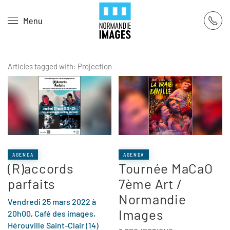
Panneau de gestion des cookies
Menu
Skip to main content
Articles tagged with: Projection
AGENDA
AGENDA
(R)accords
Tournée MaCaO
parfaits
7ème Art /
Normandie
Vendredi 25 mars 2022 à
Images
20h00, Café des images,
Hérouville Saint-Clair (14)