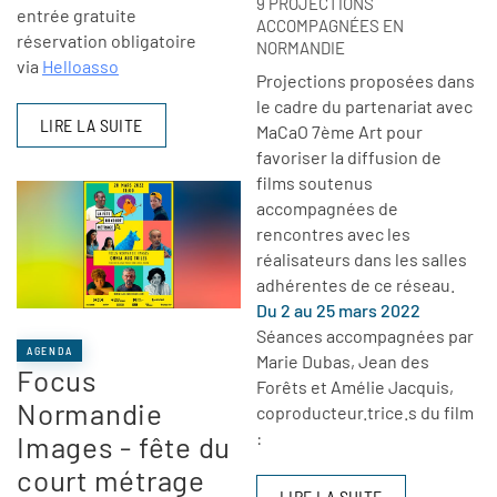
9 PROJECTIONS
entrée gratuite
ACCOMPAGNÉES EN
réservation obligatoire
NORMANDIE
via
Helloasso
Projections proposées dans
le cadre du partenariat avec
LIRE LA SUITE
MaCaO 7ème Art pour
favoriser la diffusion de
films soutenus
accompagnées de
rencontres avec les
réalisateurs dans les salles
adhérentes de ce réseau.
Du 2 au 25 mars 2022
Séances accompagnées par
AGENDA
Marie Dubas, Jean des
Focus
Forêts et Amélie Jacquis,
Normandie
coproducteur.trice.s du film
:
Images - fête du
court métrage
LIRE LA SUITE