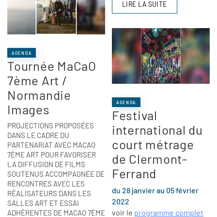
LIRE LA SUITE
AGENDA
Tournée MaCaO
7ème Art /
Normandie
AGENDA
Images
Festival
PROJECTIONS PROPOSÉES
international du
DANS LE CADRE DU
court métrage
PARTENARIAT AVEC MACAO
7ÈME ART POUR FAVORISER
de Clermont-
LA DIFFUSION DE FILMS
Ferrand
SOUTENUS ACCOMPAGNÉE DE
RENCONTRES AVEC LES
du 28 janvier au 05 février
RÉALISATEURS DANS LES
2022
SALLES ART ET ESSAI
voir le
programme complet
ADHÉRENTES DE MACAO 7ÈME