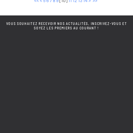
<<
<
5
6
7
8
9
[
10
]
11
12
13
14
>
>>
VOUS SOUHAITEZ RECEVOIR NOS ACTUALITÉS, INSCRIVEZ-VOUS ET
SOYEZ LES PREMIERS AU COURANT !