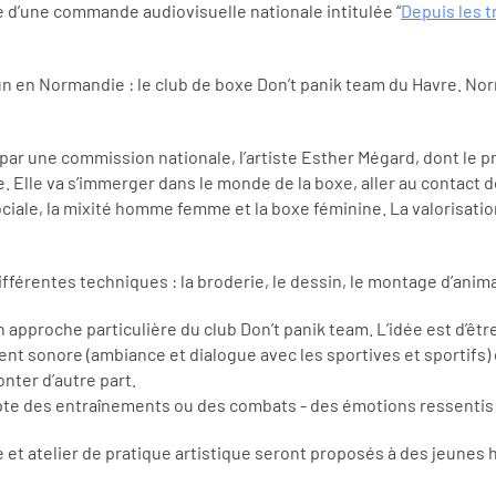
e d’une commande audiovisuelle nationale intitulée “
Depuis les t
 un en Normandie : le club de boxe Don’t panik team du Havre. N
par une commission nationale, l’artiste Esther Mégard, dont le 
nue. Elle va s’immerger dans le monde de la boxe, aller au contac
sociale, la mixité homme femme et la boxe féminine. La valorisati
férentes techniques : la broderie, le dessin, le montage d’anima
son approche particulière du club Don’t panik team. L’idée est d’ê
ment sonore (ambiance et dialogue avec les sportives et sportifs) d
nter d’autre part.
te des entraînements ou des combats - des émotions ressentis lo
e et atelier de pratique artistique seront proposés à des jeunes 