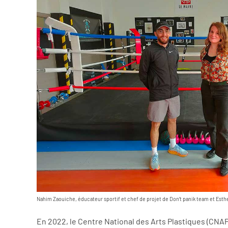
Nahim Zaouiche, éducateur sportif et chef de projet de Don’t panik team et Esthe
En 2022, le Centre National des Arts Plastiques (CNAP