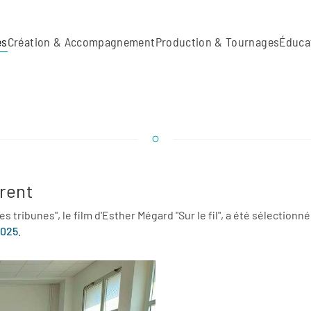
es
Création & Accompagnement
Production & Tournages
Éduca
trent
 tribunes", le film d'Esther Mégard "Sur le fil", a été sélectionné
2025
.