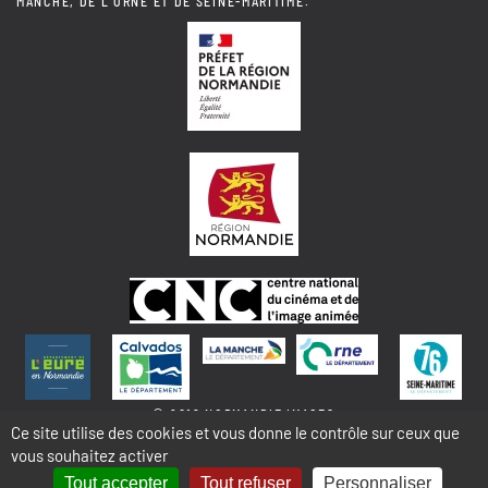
MANCHE, DE L'ORNE ET DE SEINE-MARITIME.
© 2018 NORMANDIE IMAGES
Ce site utilise des cookies et vous donne le contrôle sur ceux que
vous souhaitez activer
MENTIONS LÉGALES - COOKIES & STATISTIQUES
PLAN DU SITE
Tout accepter
Tout refuser
Personnaliser