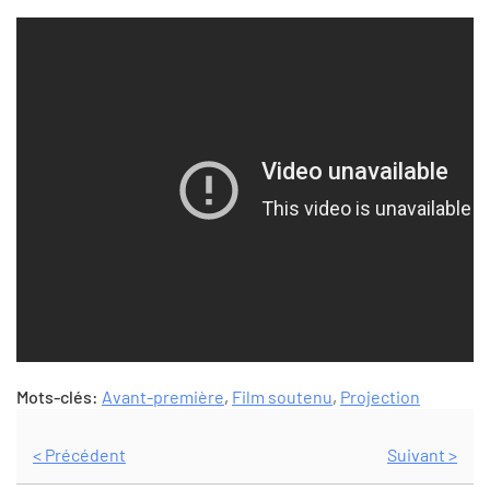
Mots-clés:
Avant-première
,
Film soutenu
,
Projection
< Précédent
Suivant >