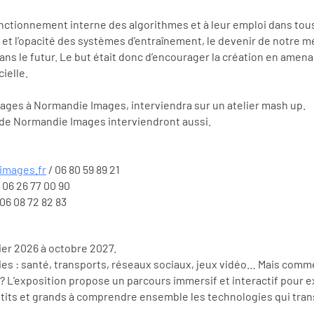
 fonctionnement interne des algorithmes et à leur emploi dans tou
et l’opacité des systèmes d'entraînement, le devenir de notre mém
ans le futur. Le but était donc d’encourager la création en amenant
cielle.
mages à Normandie Images, interviendra sur un atelier mash up.
y de Normandie Images interviendront aussi.
images.fr
/ 06 80 59 89 21
 06 26 77 00 90
 06 08 72 82 83
vrier 2026 à octobre 2027.
 vies : santé, transports, réseaux sociaux, jeux vidéo… Mais comm
? L’exposition propose un parcours immersif et interactif pour 
te petits et grands à comprendre ensemble les technologies qui tr