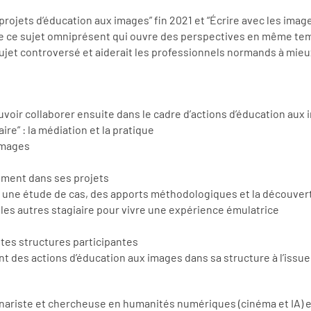
rojets d’éducation aux images” fin 2021 et “Écrire avec les im
 que ce sujet omniprésent qui ouvre des perspectives en même temp
 sujet controversé et aiderait les professionnels normands à mie
uvoir collaborer ensuite dans le cadre d’actions d’éducation aux
aire” : la médiation et la pratique
 images
lement dans ses projets
 à une étude de cas, des apports méthodologiques et la découvert
c les autres stagiaire pour vivre une expérience émulatrice
ntes structures participantes
des actions d’éducation aux images dans sa structure à l’issue 
nariste et chercheuse en humanités numériques (cinéma et IA) e