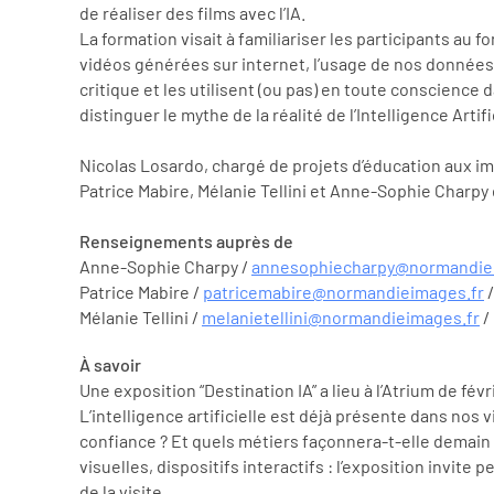
de réaliser des films avec l’IA.
La formation visait à familiariser les participants au
vidéos générées sur internet, l’usage de nos données 
critique et les utilisent (ou pas) en toute conscience d
distinguer le mythe de la réalité de l’Intelligence Artifi
Nicolas Losardo, chargé de projets d’éducation aux i
Patrice Mabire, Mélanie Tellini et Anne-Sophie Charp
Renseignements auprès de
Anne-Sophie Charpy /
annesophiecharpy@normandie
Patrice Mabire /
patricemabire@normandieimages.fr
/
Mélanie Tellini /
melanietellini@normandieimages.fr
/
À savoir
Une exposition “Destination IA” a lieu à l’Atrium de fé
L’intelligence artificielle est déjà présente dans nos
confiance ? Et quels métiers façonnera-t-elle demain 
visuelles, dispositifs interactifs : l’exposition invi
de la visite.