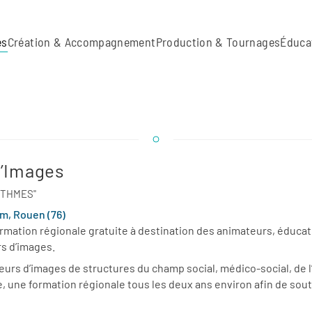
es
Création & Accompagnement
Production & Tournages
Éduca
d’Images
ITHMES"
um, Rouen (76)
mation régionale gratuite à destination des animateurs, éducate
rs d’images.
rs d’images de structures du champ social, médico-social, de l’
, une formation régionale tous les deux ans environ afin de sou