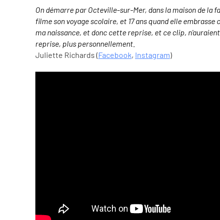
On démarre par Octeville-sur-Mer, dans la maison de la fam
filme son voyage scolaire, et 17 ans quand elle embrasse c
ma naissance, et donc cette reprise, et ce clip, n'auraien
reprise, plus personnellement.
Juliette Richards
(
Facebook
,
Instagram
)