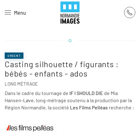
Panneau de gestion des cookies
Menu
Skip to main content
URGENT
Casting silhouette / figurants :
bébés - enfants - ados
LONG MÉTRAGE
Dans le cadre du tournage de
IF I SHOULD DIE
de Mia
Hansen-Løve, long-métrage soutenu à la production par la
Région Normandie, la société
Les Films Pelléas
recherche :