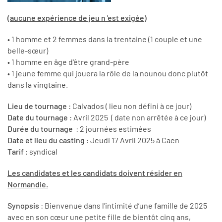
(
aucune expérience de jeu n 'est exigée
)
• 1 homme et 2 femmes dans la trentaine (1 couple et une
belle-sœur)
• 1 homme en âge d'être grand-père
• 1 jeune femme qui jouera la rôle de la nounou donc plutôt
dans la vingtaine.
Lieu de tournage
: Calvados ( lieu non défini à ce jour)
Date du tournage
: Avril 2025 ( date non arrêtée à ce jour)
Durée du tournage
: 2 journées estimées
Date et lieu du casting
: Jeudi 17 Avril 2025 à Caen
Tarif
: syndical
Les candidates et les candidats doivent résider en
Normandie.
Synopsis
: Bienvenue dans l’intimité d’une famille de 2025
avec en son cœur une petite fille de bientôt cinq ans,