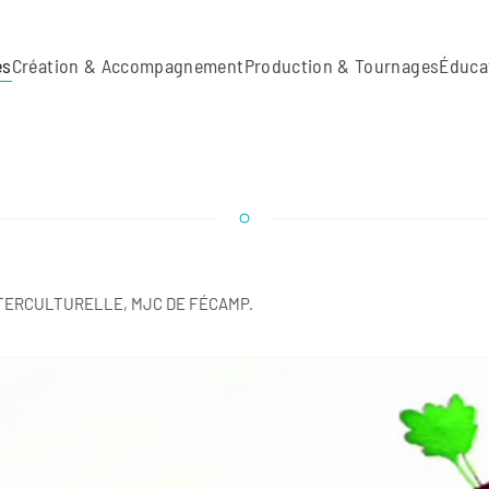
es
Création & Accompagnement
Production & Tournages
Éduca
TERCULTURELLE, MJC DE FÉCAMP.