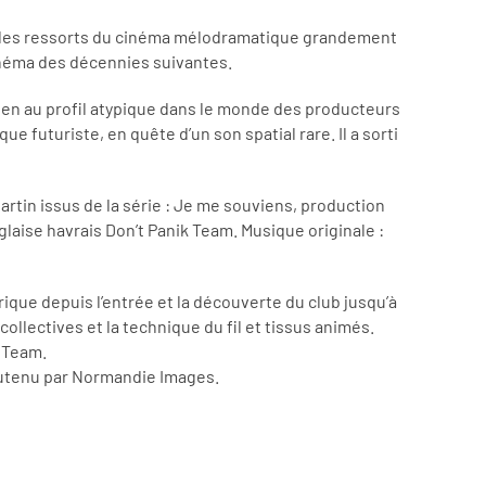
ous les ressorts du cinéma mélodramatique grandement
inéma des décennies suivantes.
ien au profil atypique dans le monde des producteurs
 futuriste, en quête d’un son spatial rare. Il a sorti
tin issus de la série : Je me souviens, production
laise havrais Don’t Panik Team. Musique originale :
ique depuis l’entrée et la découverte du club jusqu’à
llectives et la technique du fil et tissus animés.
k Team.
soutenu par Normandie Images.