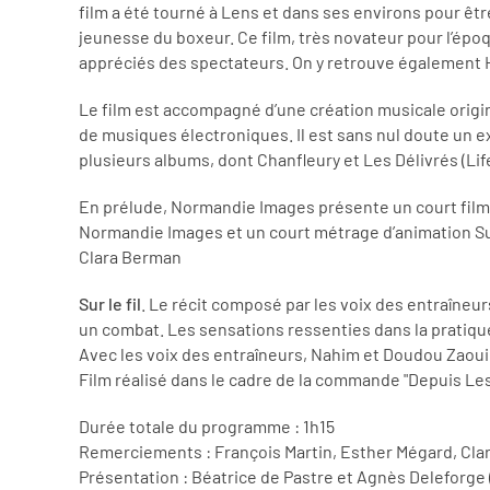
film a été tourné à Lens et dans ses environs pour êtr
jeunesse du boxeur. Ce film, très novateur pour l’épo
appréciés des spectateurs. On y retrouve également 
Le film est accompagné d’une création musicale origi
de musiques électroniques. Il est sans nul doute un ex
plusieurs albums, dont Chanfleury et Les Délivrés (Lif
En prélude, Normandie Images présente un court film 
Normandie Images et un court métrage d’animation Sur 
Clara Berman
Sur le fil
. Le récit composé par les voix des entraîneur
un combat. Les sensations ressenties dans la pratique 
Avec les voix des entraîneurs, Nahim et Doudou Zaoui
Film réalisé dans le cadre de la commande "Depuis Les
Durée totale du programme : 1h15
Remerciements : François Martin, Esther Mégard, Cl
Présentation : Béatrice de Pastre et Agnès Deleforg