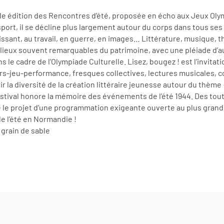
lle édition des Rencontres d’été, proposée en écho aux Jeux Olym
sport, il se décline plus largement autour du corps dans tous ses 
issant, au travail, en guerre, en images… Littérature, musique, t
lieux souvent remarquables du patrimoine, avec une pléiade d’au
s le cadre de l’Olympiade Culturelle. Lisez, bougez ! est l’invitati
s-jeu-performance, fresques collectives, lectures musicales, c
la diversité de la création littéraire jeunesse autour du thème 
stival honore la mémoire des événements de l’été 1944. Des tout
 le projet d’une programmation exigeante ouverte au plus grand 
 l’été en Normandie !
 grain de sable