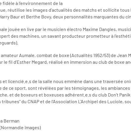
e fidèle à l’environnement de la
que, réutilise les images d’actualités des matchs et sollicite t
Harry Baur et Berthe Bovy, deux personnalités marquantes du c
nale jouée en live par le musicien électro Maxime Dangles, music
pert des machines, un savant producteur prometteur à l’esthétique
eguards).
amateur Aumale, combat de boxe (Actualités 1952/53) de Jean Mar
le fil d’Esther Megard, réalisé en immersion au club de boxe ang
s et licencié.e.s de la salle nous emmène dans une traversée onir
de ce sport, sont révélées par les témoignages, les ambiances co
che, et de boxeurs et boxeuses adhérent.e.s du club Don't Pani
 tribunes" du CNAP et de l'Association L'Archipel des Luciole, 
ara Berman
e (Normandie Images)