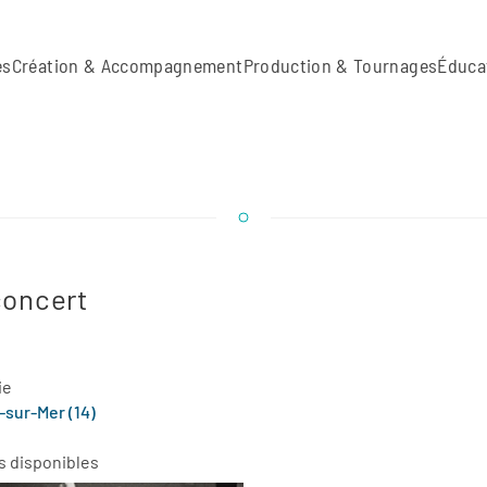
es
Création & Accompagnement
Production & Tournages
Éduca
concert
ie
-sur-Mer (14)
es disponibles