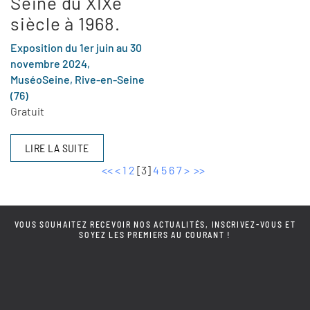
Seine du XIXe
siècle à 1968.
Exposition du 1er juin au 30
novembre 2024,
MuséoSeine, Rive-en-Seine
(76)
Gratuit
LIRE LA SUITE
<<
<
1
2
[
3
]
4
5
6
7
>
>>
VOUS SOUHAITEZ RECEVOIR NOS ACTUALITÉS, INSCRIVEZ-VOUS ET
SOYEZ LES PREMIERS AU COURANT !