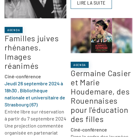
LIRE LA SUITE
AGENDA
Familles juives
rhénanes.
Images
réanimés
AGENDA
Germaine Casier
Ciné-conférence
et Marie
Jeudi 26 septembre 2024 à
Houdemare, des
18h30 , Bibliothèque
nationale et universitaire de
Rouennaises
Strasbourg (67)
pour l'éducation
Entrée libre sur réservation
des filles
à partir du 7 septembre 2024
Une projection commentée
Ciné-conférence
organisée en partenariat
Dans le cadre des journées