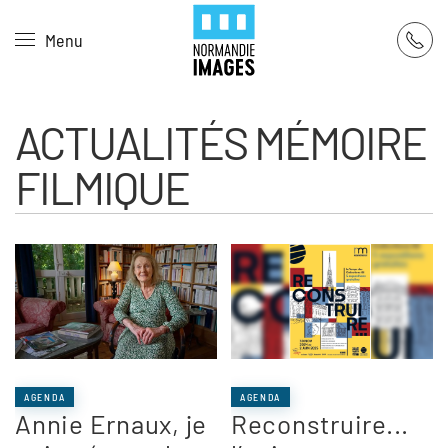
Panneau de gestion des cookies
Menu
Skip to main content
ACTUALITÉS MÉMOIRE
FILMIQUE
AGENDA
AGENDA
Annie Ernaux, je
Reconstruire...