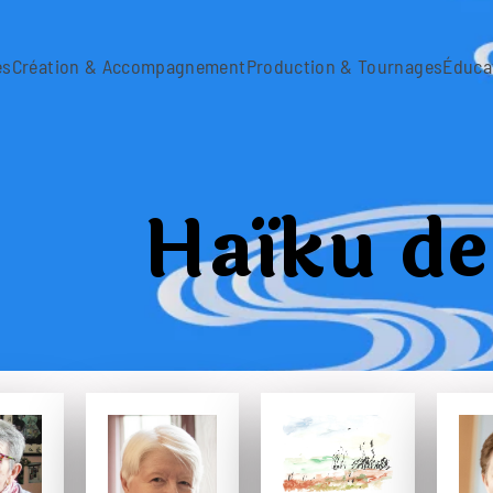
es
Création & Accompagnement
Production & Tournages
Éduca
Haïku de