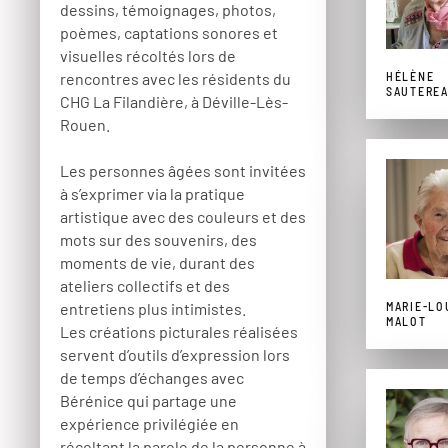
dessins, témoignages, photos,
poèmes, captations sonores et
visuelles récoltés lors de
HÉLÈNE
rencontres avec les résidents du
SAUTERE
CHG La Filandière, à Déville-Lès-
Rouen.
Les personnes âgées sont invitées
à s’exprimer via la pratique
artistique avec des couleurs et des
mots sur des souvenirs, des
moments de vie, durant des
ateliers collectifs et des
MARIE-LO
entretiens plus intimistes.
MALOT
Les créations picturales réalisées
servent d’outils d’expression lors
de temps d’échanges avec
Bérénice qui partage une
expérience privilégiée en
récoltant la parole de la personne à