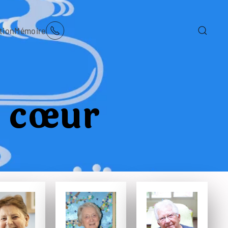
tion
Mémoire
 cœur