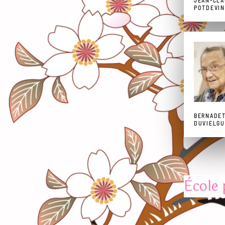
JEAN-CL
POTDEVIN
BERNADE
DUVIELGU
Ècole