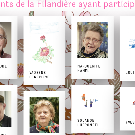
nts de la Filandiére ayant particip
AUDE
MARGUERITE
HAMEL
LOUI
VADESNE
GENEVIÈVE
SOLANGE
YVES
LHERONDEL