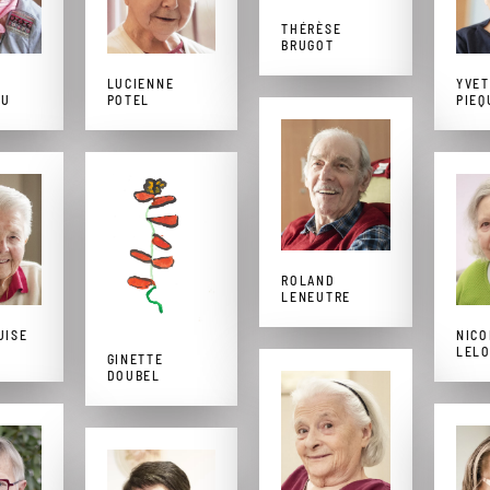
THÉRÈSE
BRUGOT
LUCIENNE
YVET
AU
POTEL
PIEQ
ROLAND
LENEUTRE
UISE
NICO
LEL
GINETTE
DOUBEL