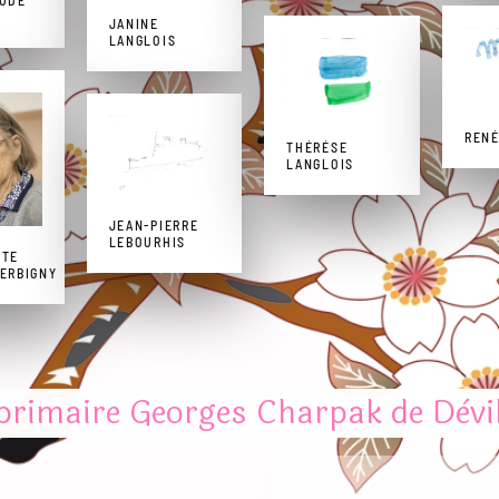
AUDE
JANINE
LANGLOIS
REN
THÉRÉSE
LANGLOIS
JEAN-PIERRE
LEBOURHIS
TTE
ERBIGNY
 primaire Georges Charpak de Dèvi