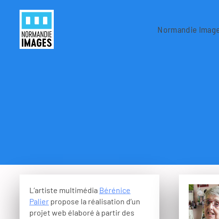
Panneau de gestion des cookies
Skip to main content
Normandie Imag
L’artiste multimédia
Bérénice
Palier
propose la réalisation d’un
projet web élaboré à partir des