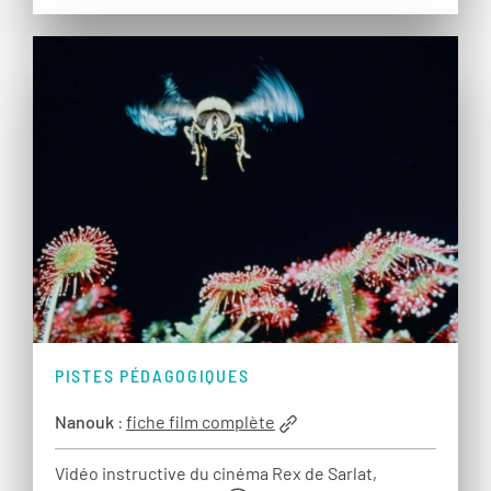
PISTES PÉDAGOGIQUES
Nanouk
:
fiche film complète
Vidéo instructive du cinéma Rex de Sarlat,