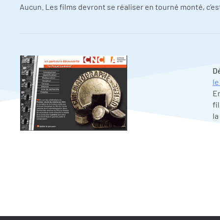
Aucun. Les films devront se réaliser en tourné monté, c’est
Dé
le
En
fi
la