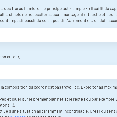
es frères Lumière. Le principe est « simple » : il suffit de capt
ltra simple ne nécessitera aucun montage ni retouche et peut se
ntemplatif passif de ce dispositif. Autrement dit, on doit accom
 son auteur.
i la composition du cadre n’est pas travaillée. Exploiter au maxi
ves et jouer sur le premier plan net et le reste flou par exemple.
étons…).
tive d’une situation apparemment incontrôlable. Créer du sens a
ême de
suspens
chez le spectateur.