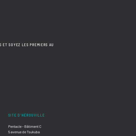
S ET SOYEZ LES PREMIERS AU
SITE D'HÉROUVILLE
Pentacle - Bâtiment C
5 avenue de Tsukuba