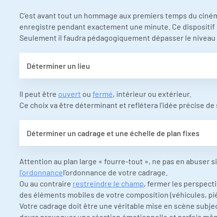
C’est avant tout un hommage aux premiers temps du cinéma d
enregistre pendant exactement une minute. Ce dispositif u
Seulement il faudra pédagogiquement dépasser le niveau co
Déterminer un lieu
Il peut être
ouvert
ou
fermé
, intérieur ou extérieur.
Ce choix va être déterminant et reflétera l’idée précise de
Déterminer un cadrage et une échelle de plan fixes
Attention au plan large « fourre-tout », ne pas en abuser s
l’ordonnance
l’ordonnance de votre cadrage.
Ou au contraire
restreindre le champ
, fermer les perspecti
des éléments mobiles de votre composition (véhicules, pi
Votre cadrage doit être une véritable mise en scène subjec
devra provoquer une réaction émotionnelle et parfois m