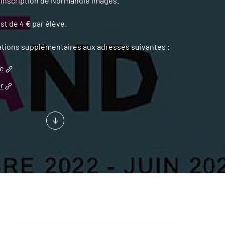
d'inscription de Normandie Images.
t de 4 € par élève.
ations supplémentaires aux adresses suivantes :
de
r