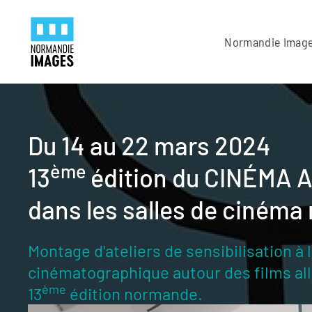
Panneau de gestion des cookies
Skip to main content
Normandie Imag
Du 14 au 22 mars 2024
ème
13
édition du CINÉMA
dans les salles de ciném
Montage d'ateliers de sensibilisation à l
cinématographique autour des films al
ème
13
édition normande.