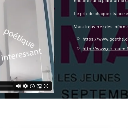
ensuite sur la plateforme 
Le prix de chaque séance es
Vous trouverez des inform
https://www.goethe.
http://www.ac-rouen.f
4