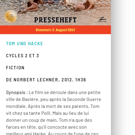
TOM UND HACKE
CYCLES 2 ET 3
FICTION
DE NORBERT LECHNER, 2012, 1H36
Synopsis
: Le film se déroule dans une petite
ville de Bavière, peu après la Seconde Guerre
mondiale. Après la mort de ses parents, Tom
vit chez sa tante Polli. Mais au lieu de lui
donner un coup de main, Tom n'a que des
farces en tête, qu'il concocte avec son
meilleur ami Hacke. Au cours de l’une de ces