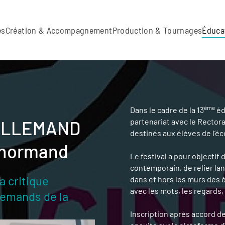
es
Création & Accompagnement
Production & Tournages
Éduca
ème
Dans le cadre de la 13
éd
partenariat avec le Rectora
 ALLEMAND
destinés aux élèves de l’éco
a normand
Le festival a pour objectif
contemporain, de relier la
a critique
dans et hors les murs des 
avec les mots, les regards,
lemands de la
Inscription après accord d