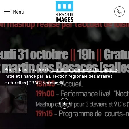
Panneau de gestion des cookies
Menu
Skip to main content
Projet dans le cadre de
La culture s'anime en Normandie
,
initié et financé par la Direction régionale des affaires
culturelles (DRAC) Normandie