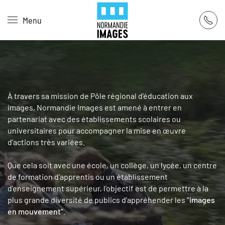
Panneau de gestion des cookies
Menu
Skip to main content
À travers sa mission de Pôle régional d’éducation aux
images, Normandie Images est amené à entrer en
partenariat avec des établissements scolaires ou
universitaires pour accompagner la mise en œuvre
d’actions très variées.
Que cela soit avec une école, un collège, un lycée, un centre
de formation d’apprentis ou un établissement
d’enseignement supérieur, l’objectif est de permettre à la
plus grande diversité de publics d’appréhender les
"images
en mouvement"
.