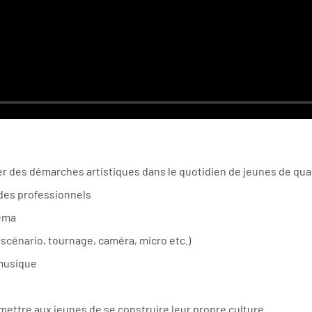
er des démarches artistiques dans le quotidien de jeunes de qua
 des professionnels
néma
(scénario, tournage, caméra, micro etc.)
musique
mettre aux jeunes de se construire leur propre culture.