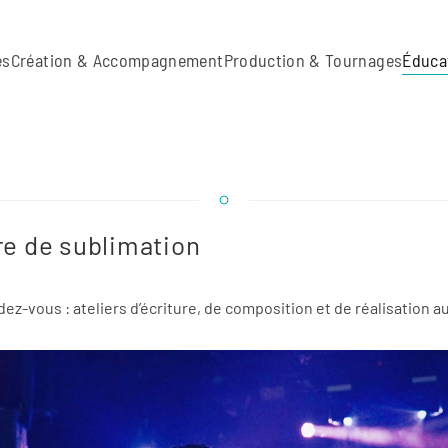
es
Création & Accompagnement
Production & Tournages
Éduca
re de sublimation
dez-vous : ateliers d’écriture, de composition et de réalisation a