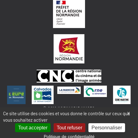
© 2018 NORMANDIE IMAGES
Ce site utilise des cookies et vous donne le contrôle sur ceux que
X
vous souhaitez activer
MENTIONS LÉGALES - COOKIES & STATISTIQUES
PLAN DU SITE
Tout accepter
Tout refuser
Personnaliser
Politique de confidentialité