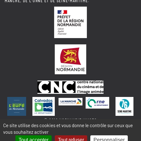
MANCHE, DE L'ORNE ET DE SEINE-MARITIME.
© 2018 NORMANDIE IMAGES
Ce site utilise des cookies et vous donne le contrôle sur ceux que
vous souhaitez activer
MENTIONS LÉGALES - COOKIES & STATISTIQUES
PLAN DU SITE
Tout accepter
Tout refuser
Personnaliser