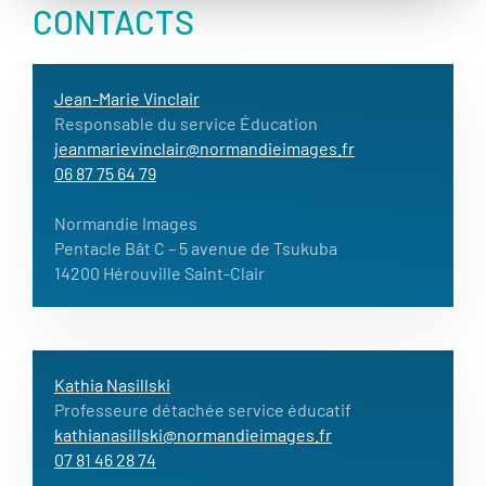
CONTACTS
Jean-Marie Vinclair
Responsable du service Éducation
jeanmarievinclair@normandieimages.fr
06 87 75 64 79
Normandie Images
Pentacle Bât C – 5 avenue de Tsukuba
14200 Hérouville Saint-Clair
Kathia Nasillski
Professeure détachée service éducatif
kathianasillski@normandieimages.fr
07 81 46 28 74