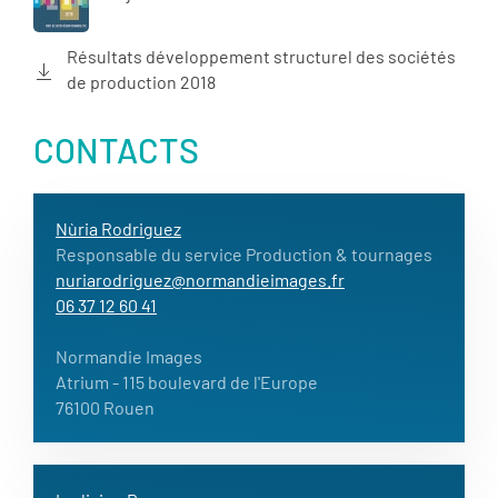
Résultats développement structurel des sociétés
de production 2018
CONTACTS
Nùria Rodriguez
Responsable du service Production & tournages
nuriarodriguez@normandieimages.fr
06 37 12 60 41
Normandie Images
Atrium
- 115 boulevard de l'Europe
76100 Rouen