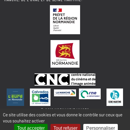
© 2018 NORMANDIE IMAGES
Ce site utilise des cookies et vous donne le contrôle sur ceux que
vous souhaitez activer
MENTIONS LÉGALES - COOKIES & STATISTIQUES
PLAN DU SITE
Tout accepter
Tout refuser
Personnaliser