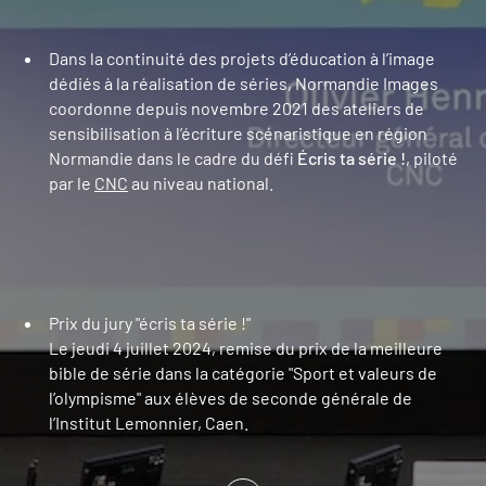
Dans la continuité des projets d’éducation à l’image
dédiés à la réalisation de séries, Normandie Images
coordonne depuis novembre 2021 des ateliers de
sensibilisation à l’écriture scénaristique en région
Normandie dans le cadre du défi
Écris ta série !
, piloté
par le
CNC
au niveau national.
Prix du jury "écris ta série !"
Le jeudi 4 juillet 2024, remise du prix de la meilleure
bible de série dans la catégorie "Sport et valeurs de
l’olympisme" aux élèves de seconde générale de
l’Institut Lemonnier, Caen.