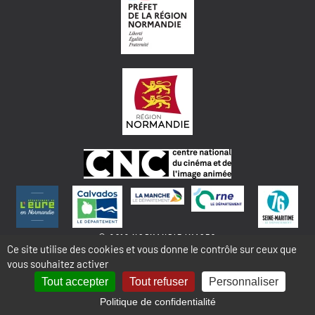
© 2018 NORMANDIE IMAGES
Ce site utilise des cookies et vous donne le contrôle sur ceux que
vous souhaitez activer
MENTIONS LÉGALES - COOKIES & STATISTIQUES
PLAN DU SITE
Tout accepter
Tout refuser
Personnaliser
Politique de confidentialité