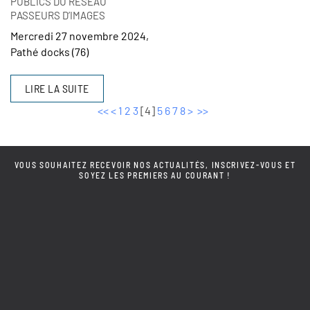
PUBLICS DU RÉSEAU
PASSEURS D’IMAGES
Mercredi 27 novembre 2024,
Pathé docks (76)
LIRE LA SUITE
<<
<
1
2
3
[
4
]
5
6
7
8
>
>>
VOUS SOUHAITEZ RECEVOIR NOS ACTUALITÉS, INSCRIVEZ-VOUS ET
SOYEZ LES PREMIERS AU COURANT !