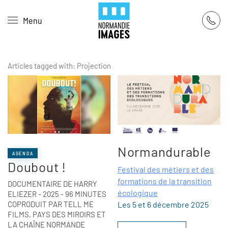
Panneau de gestion des cookies
Menu
Skip to main content
Articles tagged with: Projection
Normandurable
AGENDA
Doubout !
Festival des métiers et des
formations de la transition
DOCUMENTAIRE DE HARRY
écologique
ELIEZER - 2025 - 96 MINUTES
COPRODUIT PAR TELL ME
Les 5 et 6 décembre 2025
FILMS, PAYS DES MIROIRS ET
LA CHAÎNE NORMANDE